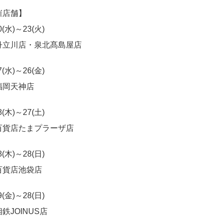
催店舗】
0(水)～23(火)
丹立川店・泉北髙島屋店
7(水)～26(金)
福岡天神店
8(木)～27(土)
百貨店たまプラーザ店
8(木)～28(日)
百貨店池袋店
9(金)～28(日)
鉄JOINUS店