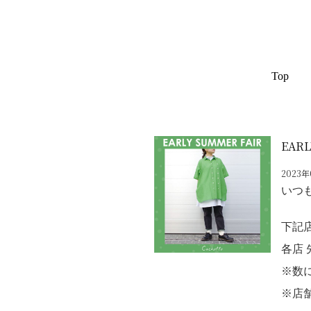
Top
EARL
2023
いつも
下記店
各店 
※数
※店