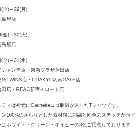
9(金)～29(月)
髙島屋店
9(金)～30(火)
髙島屋店
9(金)～31(水)
谷シャンテ店・東急プラザ蒲田店
急TWINS店・ODAKYU湘南GATE店
梅田店・REAC新宿ミロード店
ティは衿元にCachetteロゴ刺繍が入ったTシャツです。
トン100%のさらりとした素材感に刺繍と同色のステッチがポイ
ーはホワイト・グリーン・ネイビーの3色ご用意しております。