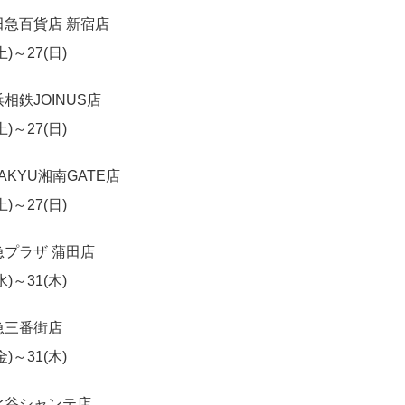
田急百貨店 新宿店
(土)～27(日)
相鉄JOINUS店
(土)～27(日)
AKYU湘南GATE店
(土)～27(日)
急プラザ 蒲田店
(水)～31(木)
急三番街店
(金)～31(木)
比谷シャンテ店