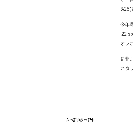
3/25
今年
’22
オ
フ
是非
スタ
次の記事
前の記事