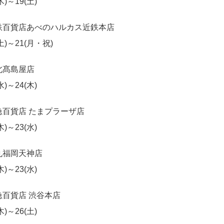
(木)～19(土)
鉄百貨店あべのハルカス近鉄本店
(土)～21(月・祝)
北髙島屋店
(水)～24(木)
急百貨店 たまプラーザ店
(木)～23(水)
丸福岡天神店
(木)～23(水)
急百貨店 渋谷本店
(木)～26(土)