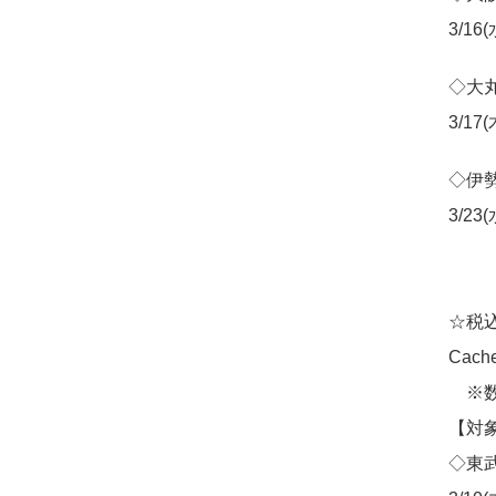
3/16
◇大丸
3/17
◇伊
3/23
☆税込
Cac
※数
【対
◇東