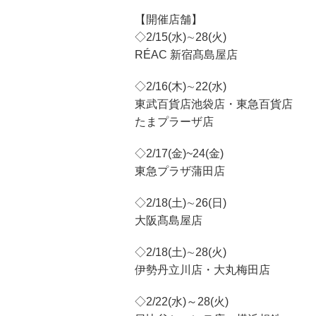
【開催店舗】
◇2/15(水)∼28(火)
RÉAC 新宿髙島屋店
◇2/16(木)∼22(水)
東武百貨店池袋店・東急百貨店
たまプラーザ店
◇2/17(金)~24(金)
東急プラザ蒲田店
◇2/18(土)∼26(日)
大阪髙島屋店
◇2/18(土)∼28(火)
伊勢丹立川店・大丸梅田店
◇2/22(水)～28(火)