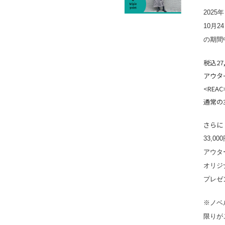
2025年
10月2
の期間
税込27
アウタ
<RE
通常の
さらに
33,0
アウタ
オリジ
プレゼ
※ノベ
限りが