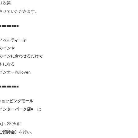
り次第
させていただきます。
■■■■■■■■
ノベルティーは
のインや
のインに合わせるだけで
トになる
ンナーPullover。
■■■■■■■■
Dショッピングモール
インターパーク店■
は
(火)～28(火)に
ご招待会〉
を行い、