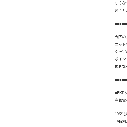
なくな
終了と
■■■■■
今回の
ニット
シャツ
ポイン
便利なイ
■■■■■
■FK
宇都宮
10/21
〈特別